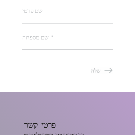
שם פרטי
שם מספחה
שלח
פרטי קשר
רח' קומנינון 10 ו-מיטרופולאוס 23