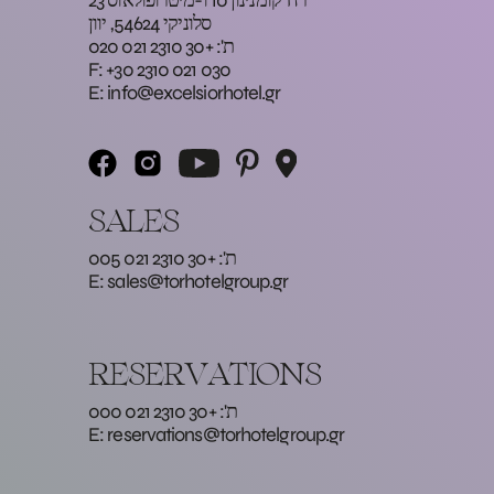
סלוניקי 54624, יוון
ת': +30 2310 021 020
F: +30 2310 021 030
E:
info@excelsiorhotel.gr
SALES
ת': +30 2310 021 005
E:
sales@torhotelgroup.gr
RESERVATIONS
ת': +30 2310 021 000
E:
reservations@torhotelgroup.gr