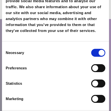
provide social media features and to analyse our
שלח
traffic. We also share information about your use of
our site with our social media, advertising and
analytics partners who may combine it with other
information that you’ve provided to them or that
they’ve collected from your use of their services.
פרטי קשר
Consent
Necessary
Selection
רח' קומנינון 10 ו-מיטרופולאוס 23
סלוניקי 54624, יוון
ת': +30 2310 021 020
Preferences
F: +30 2310 021 030
E:
info@excelsiorhotel.gr
Statistics
Marketing
SALES