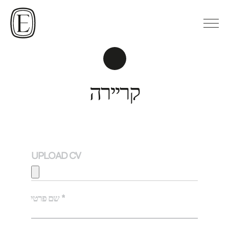
קריירה
UPLOAD CV
שם פרטי *