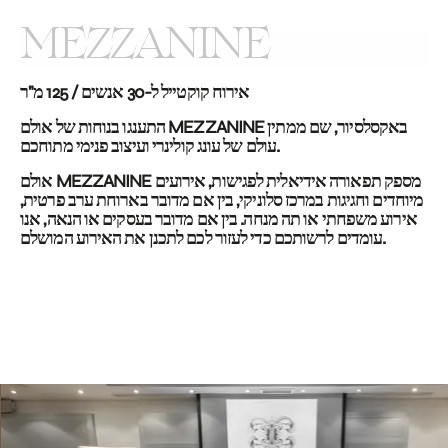
MEZZANINE
אירוח קוקטייל ל-30 אנשים / 125 מ"ר
התענגו בנוחות של אולם MEZZANINE באקסלסיור, שם ממתין
עולם של עונג קולינרי ועיצוב פנימי מתוחכם.
אולם MEZZANINE מספק תפאורה אידיאלית לפגישות, אירועים
מיוחדים וחגיגות במרכז סלוניקי, בין אם מדובר בארוחת ערב פרטית,
אירוע משפחתי או תה מנחה. בין אם מדובר בעסקים או הנאה, אנו
עומדים לרשותכם כדי לעזור לכם לתכנן את האירוע המושלם.