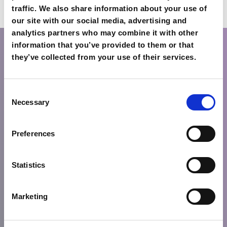
traffic. We also share information about your use of
our site with our social media, advertising and
analytics partners who may combine it with other
information that you’ve provided to them or that
they’ve collected from your use of their services.
פרטי קשר
Consent
רח' קומנינון 10 ו-מיטרופולאוס 23
Necessary
Selection
סלוניקי 54624, יוון
ת': +30 2310 021 020
F: +30 2310 021 030
Preferences
E:
info@excelsiorhotel.gr
Statistics
Marketing
SALES
ת': +30 2310 021 005