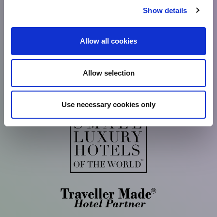
E:
sales@torhotelgroup.gr
Show details
Allow all cookies
RESERVATIONS
ת': +30 2310 021 000
E:
reservations@torhotelgroup.gr
Allow selection
Use necessary cookies only