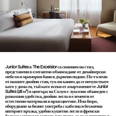
Junior Suites в The Excelsior са синоним на стил,
представени в елегантно обзавеждане от дизайнерски
мебели и мраморни бани и дървени подове. По-големи
от нашите двойни стаи, тук ви каним да се почувствате
като у дома си, тъй като всеки от апартаменитте Junior
2
Suites (28 м
) в центъра на Солун е луксозно обзаведен с
разкошни удобства, двойни легла и елементи от
естествени материали и ярки цветове. Има бюро,
оборудвано за бизнес употреба с кабелна и безжична
интернет връзка, удобно кушетно легло и френски