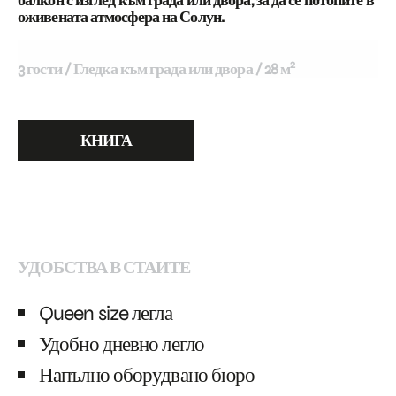
балкон с изглед към града или двора, за да се потопите в
оживената атмосфера на Солун.
2
3 гости
Гледка към града или двора
28 м
КНИГА
УДОБСТВА В СТАИТЕ
Queen size легла
Удобно дневно легло
Напълно оборудвано бюро