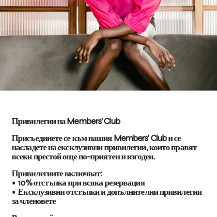
Привилегии на Members' Club
Присъединете се към нашия Members' Club и се
насладете на ексклузивни привилегии, които правят
всеки престой още по-приятен и изгоден.
Привилегиите включват:
• 10% отстъпка при всяка резервация
• Ексклузивни отстъпки и допълнителни привилегии
за членовете