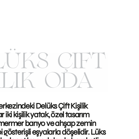
LÜKS ÇIFT
ILIK ODA
rkezindeki Delüks Çift Kişilik
r iki kişilik yatak, özel tasarım
 mermer banyo ve ahşap zemin
gösterişli eşyalarla döşelidir. Lüks