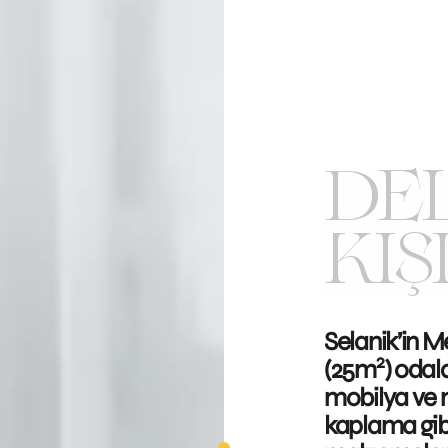
DE
KIŞ
Selanik’in Me
2
(25m
) odala
mobilya ve
kaplama gibi 