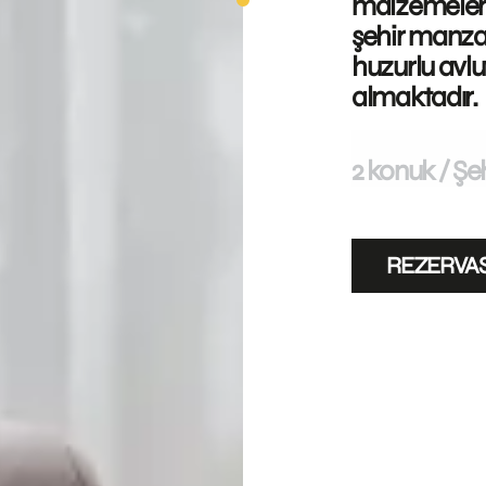
malzemelerl
şehir manzar
huzurlu avlu
almaktadır.
2 konuk
Şeh
REZERVA