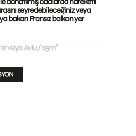
e donatılmış odalarda hareketli
asını seyredebileceğiniz veya
ya bakan Fransız balkon yer
2
ir veya Avlu
25m
SYON